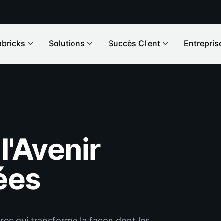
abricks
Solutions
Succès Client
Entrepris
l'Avenir
ées
res qui transforme la façon dont les