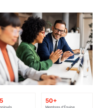
/5
50+
mployés
Membres d'Équipe